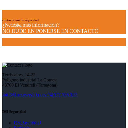
contacte con dsi seguridad
¿
Necesita más información?
NO DUDE EN PONERSE EN CONTACTO
Terrissaires, 14-22
Polígono industrial La Cometa
43700 El Vendrell (Tarragona)
info@damarservicios.es
+34 977 185 082
DSI Seguridad
DSI Seguridad
Servicios